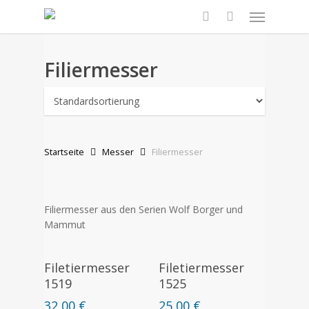
Skip
Menu
to
search
main
content
Filiermesser
Startseite
Messer
Filiermesser
Filiermesser aus den Serien Wolf Borger und
Mammut
Weiterlesen
In Den Warenkorb
Filetiermesser
Filetiermesser
1519
1525
32,00
€
25,00
€