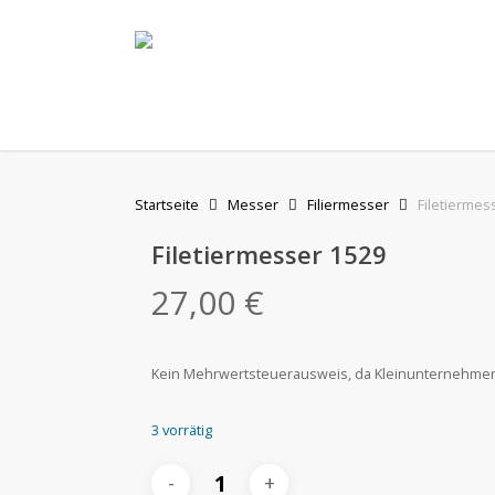
Skip
to
main
content
Startseite
Messer
Filiermesser
Filetiermes
Filetiermesser 1529
27,00
€
Kein Mehrwertsteuerausweis, da Kleinunternehmer 
3 vorrätig