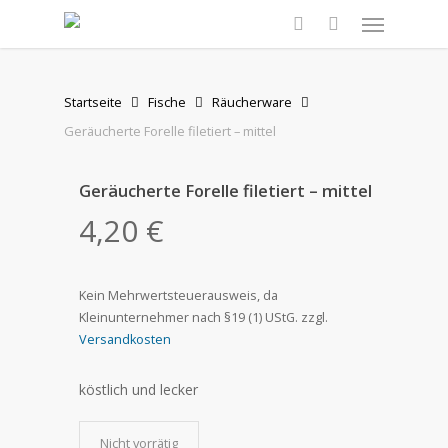
Skip
Menu
to
search
main
content
Startseite
Fische
Räucherware
Geräucherte Forelle filetiert – mittel
Geräucherte Forelle filetiert – mittel
4,20
€
Kein Mehrwertsteuerausweis, da
Kleinunternehmer nach §19 (1) UStG.
zzgl.
Versandkosten
köstlich und lecker
Nicht vorrätig